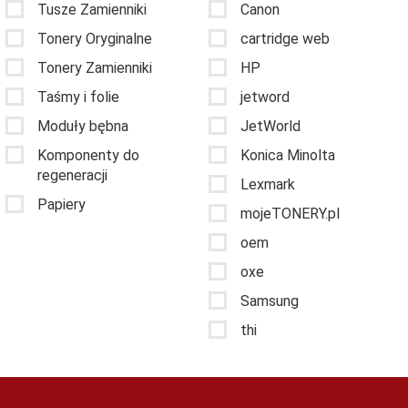
Tusze Zamienniki
Canon
Tonery Oryginalne
cartridge web
Tonery Zamienniki
HP
Taśmy i folie
jetword
Moduły bębna
JetWorld
Komponenty do
Konica Minolta
regeneracji
Lexmark
Papiery
mojeTONERY.pl
oem
oxe
Samsung
thi