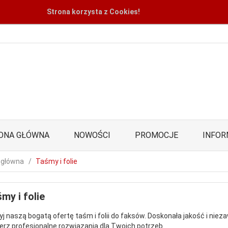
Strona korzysta z Cookies!
ONA GŁÓWNA
NOWOŚCI
PROMOCJE
INFOR
 główna
Taśmy i folie
my i folie
yj naszą bogatą ofertę taśm i folii do faksów. Doskonała jakość i ni
erz profesjonalne rozwiązania dla Twoich potrzeb.