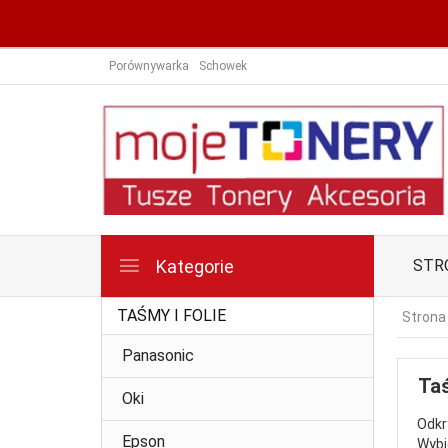
Porównywarka
Schowek
Kategorie
STR
TAŚMY I FOLIE
Strona
Panasonic
Taś
Oki
Odkr
Epson
Wybi