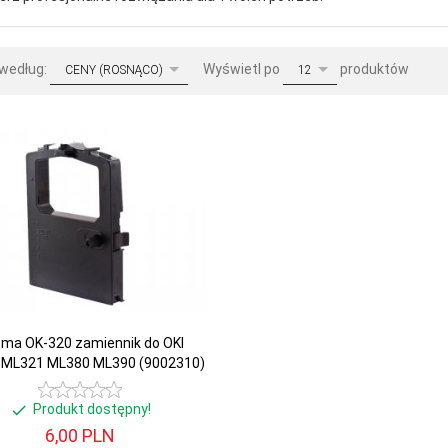
sort
pop
 według:
Wyświetl po
produktów
CENY (ROSNĄCO)
12
ma OK-320 zamiennik do OKI
 ML321 ML380 ML390 (9002310)
Produkt dostępny!
6,
00
PLN