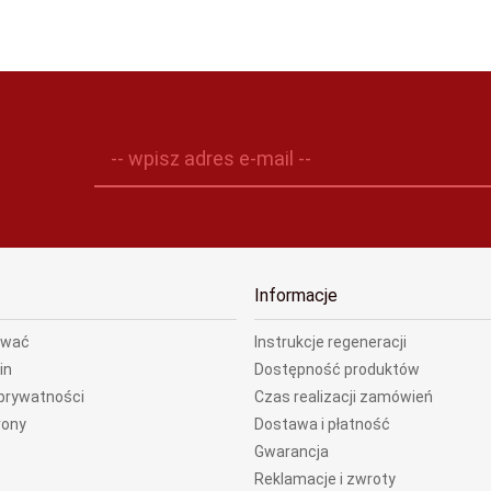
-- wpisz adres e-mail --
Informacje
ować
Instrukcje regeneracji
in
Dostępność produktów
 prywatności
Czas realizacji zamówień
rony
Dostawa i płatność
Gwarancja
Reklamacje i zwroty