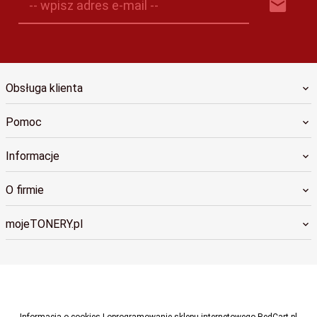
-- wpisz adres e-mail --
Obsługa klienta
Pomoc
Informacje
O firmie
mojeTONERY.pl
biuro@cdruku.pl