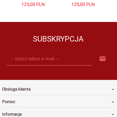
125,
00
PLN
135,
00
PLN
SUBSKRYPCJA
-- wpisz adres e-mail --
Obsługa klienta
Pomoc
Informacje