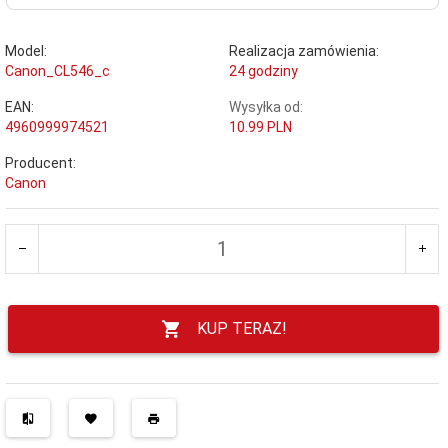
Model:
Realizacja zamówienia:
Canon_CL546_c
24 godziny
EAN:
Wysyłka od:
4960999974521
10.99 PLN
Producent:
Canon
KUP TERAZ!