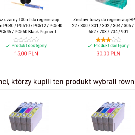
z czarny 100ml do regeneracji
Zestaw tuszy do regeneracji HP
n PG40 / PG510 / PG512 / PG540
22 / 300 / 301 / 302 / 304 / 305 /
PG545 / PG560 Black Pigment
652 / 703 / 704 / 901
Produkt dostępny!
Produkt dostępny!
15,
00
PLN
30,
00
PLN
nci, którzy kupili ten produkt wybrali równi