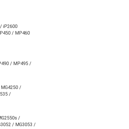
 / iP2600
MP450 / MP460
490 / MP495 /
 MG4250 /
535 /
MG2550s /
3052 / MG3053 /