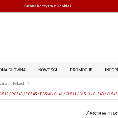
Strona korzysta z Cookies!
ONA GŁÓWNA
NOWOŚCI
PROMOCJE
INFOR
ze w butelkach
G512 / PG540 / PG545 / PG560 / CL41 / CL511 / CL513 / CL540 / CL546
Zestaw tus