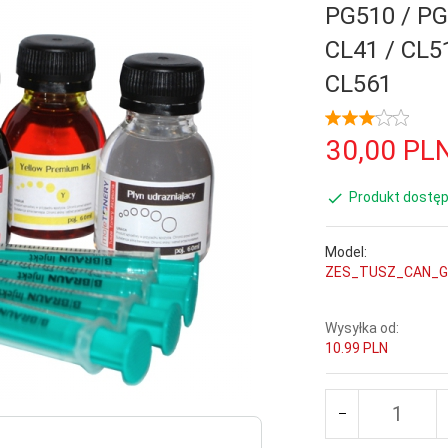
PG510 / PG
CL41 / CL5
CL561
30,
00
PL
Produkt dostęp
Model:
ZES_TUSZ_CAN_
Wysyłka od:
10.99 PLN