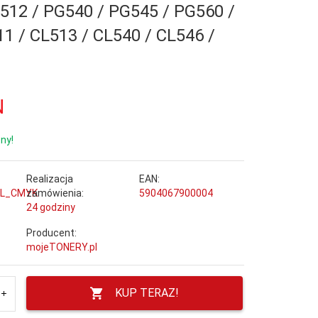
512 / PG540 / PG545 / PG560 /
11 / CL513 / CL540 / CL546 /
N
ny!
Realizacja
EAN:
GL_CMYK
zamówienia:
5904067900004
24 godziny
Producent:
mojeTONERY.pl
KUP TERAZ!