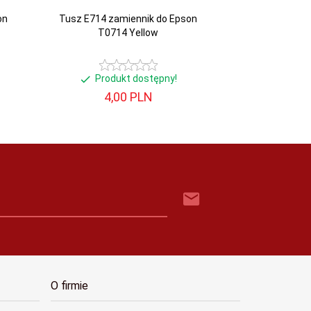
on
Tusz E714 zamiennik do Epson
T0714 Yellow
Produkt dostępny!
4,
00
PLN
O firmie