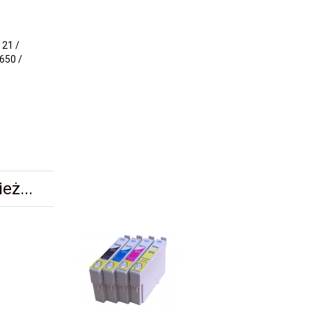
 21 /
 650 /
eż...