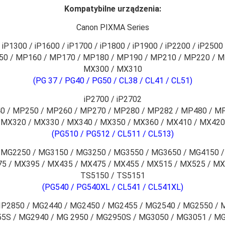
Kompatybilne urządzenia:
Canon PIXMA Series
 iP1300 / iP1600 / iP1700 / iP1800 / iP1900 / iP2200 / iP2500
0 / MP160 / MP170 / MP180 / MP190 / MP210 / MP220 / 
MX300 / MX310
(PG 37 / PG40 / PG50 / CL38 / CL41 / CL51)
iP2700 / iP2702
0 / MP250 / MP260 / MP270 / MP280 / MP282 / MP480 / MP
MX320 / MX330 / MX340 / MX350 / MX360 / MX410 / MX420
(PG510 / PG512 / CL511 / CL513)
 MG2250 / MG3150 / MG3250 / MG3550 / MG3650 / MG4150 /
5 / MX395 / MX435 / MX475 / MX455 / MX515 / MX525 / MX
TS5150 / TS5151
(PG540 / PG540XL / CL541 / CL541XL)
 IP2850 / MG2440 / MG2450 / MG2455 / MG2540 / MG2550 / 
5S / MG2940 / MG 2950 / MG2950S / MG3050 / MG3051 / MG