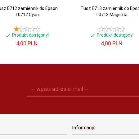
usz E712 zamiennik do Epson
Tusz E713 zamiennik do Eps
T0712 Cyan
T0713 Magenta
Produkt dostępny!
Produkt dostępny!
4,
00
PLN
4,
00
PLN
-- wpisz adres e-mail --
Informacje