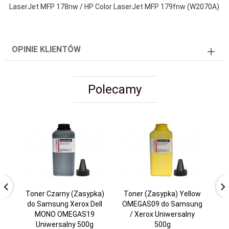
LaserJet MFP 178nw / HP Color LaserJet MFP 179fnw (W2070A)
OPINIE KLIENTÓW
Polecamy
Toner Czarny (Zasypka)
Toner (Zasypka) Yellow
T
do Samsung Xerox Dell
OMEGAS09 do Samsung
OM
MONO OMEGAS19
/ Xerox Uniwersalny
Uniwersalny 500g
500g