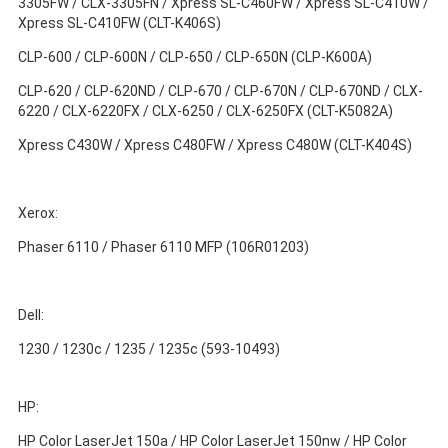
3305FW / CLX-3305FN / Xpress SL-C460FW / Xpress SL-C410W /
Xpress SL-C410FW (CLT-K406S)
CLP-600 / CLP-600N / CLP-650 / CLP-650N (CLP-K600A)
CLP-620 / CLP-620ND / CLP-670 / CLP-670N / CLP-670ND / CLX-
6220 / CLX-6220FX / CLX-6250 / CLX-6250FX (CLT-K5082A)
Xpress C430W / Xpress C480FW / Xpress C480W (CLT-K404S)
Xerox:
Phaser 6110 / Phaser 6110 MFP (106R01203)
Dell:
1230 / 1230c / 1235 / 1235c (593-10493)
HP:
HP Color LaserJet 150a / HP Color LaserJet 150nw / HP Color