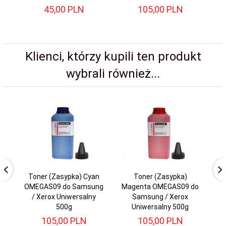
45,
00
PLN
105,
00
PLN
Klienci, którzy kupili ten produkt
wybrali również...
Toner (Zasypka) Cyan
Toner (Zasypka)
To
OMEGAS09 do Samsung
Magenta OMEGAS09 do
OM
/ Xerox Uniwersalny
Samsung / Xerox
500g
Uniwersalny 500g
105,
00
PLN
105,
00
PLN