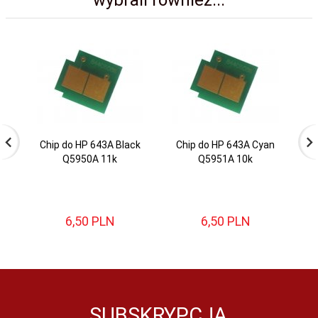
wybrali również...
Chip do HP 643A Black
Chip do HP 643A Cyan
Q5950A 11k
Q5951A 10k
M
6,
50
PLN
6,
50
PLN
SUBSKRYPCJA