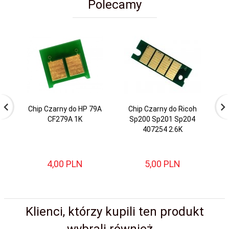
Polecamy
Chip Czarny do HP 79A
Chip Czarny do Ricoh
CF279A 1K
Sp200 Sp201 Sp204
S
407254 2.6K
4,
00
PLN
5,
00
PLN
Klienci, którzy kupili ten produkt