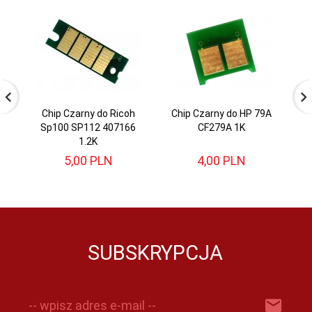
Chip Czarny do Ricoh
Chip Czarny do HP 79A
Sp100 SP112 407166
CF279A 1K
S
1.2K
5,
00
PLN
4,
00
PLN
SUBSKRYPCJA
-- wpisz adres e-mail --