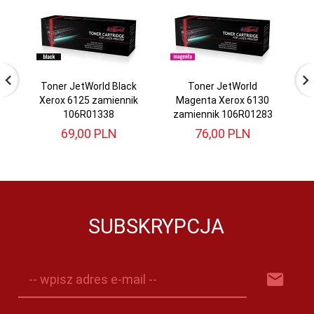
Toner JetWorld Black
Toner JetWorld
Xerox 6125 zamiennik
Magenta Xerox 6130
X
106R01338
zamiennik 106R01283
69,
00
PLN
76,
00
PLN
SUBSKRYPCJA
-- wpisz adres e-mail --