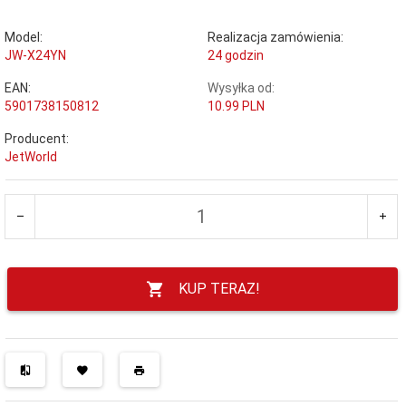
Model:
Realizacja zamówienia:
JW-X24YN
24 godzin
EAN:
Wysyłka od:
5901738150812
10.99 PLN
Producent:
JetWorld
KUP TERAZ!