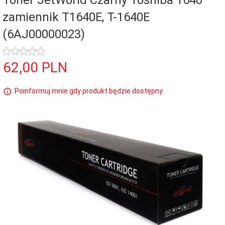
Toner JetWorld Czarny Toshiba 1640
zamiennik T1640E, T-1640E
(6AJ00000023)
62,
00
PLN
Poinformuj mnie gdy produkt będzie dostępny