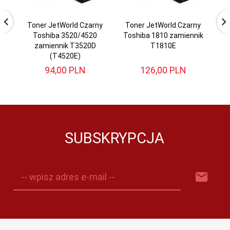
Toner JetWorld Czarny
Toner JetWorld Czarny
T
Toshiba 3520/4520
Toshiba 1810 zamiennik
To
zamiennik T3520D
T1810E
(T4520E)
94,
00
PLN
126,
00
PLN
SUBSKRYPCJA
-- wpisz adres e-mail --