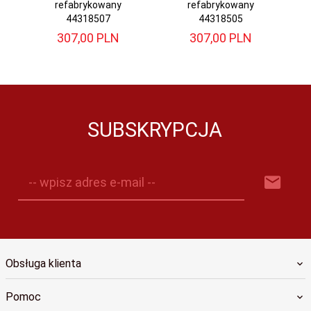
refabrykowany
refabrykowany
44318507
44318505
307,
00
PLN
307,
00
PLN
SUBSKRYPCJA
-- wpisz adres e-mail --
Obsługa klienta
Pomoc