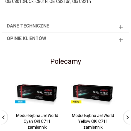
Oki C801DN, Oki C801N, Oki C821dn, Oki C821n
DANE TECHNICZNE
OPINIE KLIENTÓW
Polecamy
Moduł Bębna JetWorld
Moduł Bębna JetWorld
Cyan OKI C711
Yellow OKI C711
C
zamiennik
zamiennik