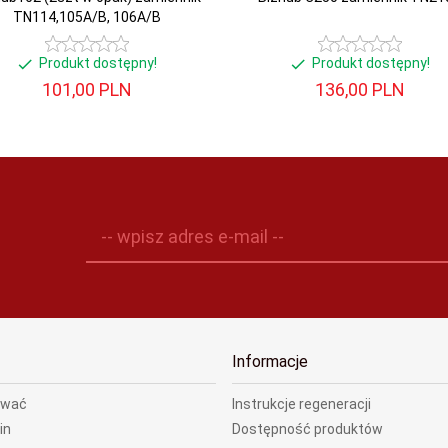
TN114,105A/B, 106A/B
Produkt dostępny!
Produkt dostępny!
101,
00
PLN
136,
00
PLN
-- wpisz adres e-mail --
Informacje
ować
Instrukcje regeneracji
in
Dostępność produktów