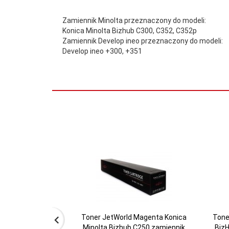
Zamiennik Minolta przeznaczony do modeli:
Konica Minolta Bizhub C300, C352, C352p
Zamiennik Develop ineo przeznaczony do modeli:
Develop ineo +300, +351
Kolor:
Magenta
Rodzaj:
Kolorowa
Wydajność:
12000
Toner JetWorld Magenta Konica
Tone
Minolta Bizhub C250 zamiennik
BizH