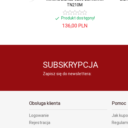
TN210M
Produkt dostępny!
136,
00
PLN
SUBSKRYPCJA
Zapisz się do newslettera:
Obsługa klienta
Pomoc
Logowanie
Jak kup
Rejestracja
Regulam