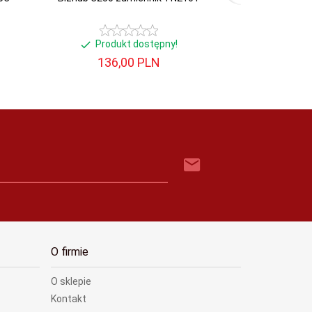
Produkt dostępny!
Produ
136,
00
PLN
120,
O firmie
O sklepie
Kontakt