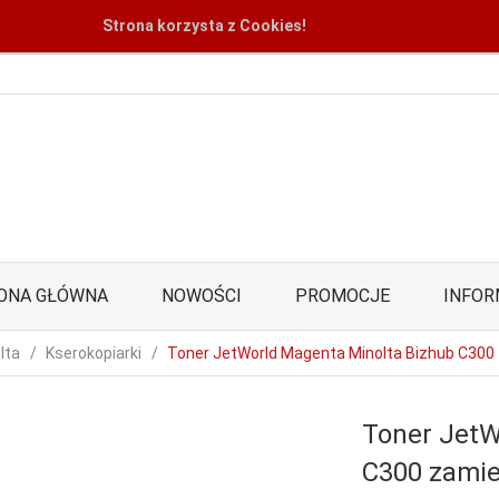
Strona korzysta z Cookies!
ONA GŁÓWNA
NOWOŚCI
PROMOCJE
INFOR
lta
Kserokopiarki
Toner JetWorld Magenta Minolta Bizhub C30
Toner JetW
C300 zami