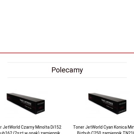
Polecamy
r JetWorld Czarny Minolta Di152
Toner JetWorld Cyan Konica Min
ub162 (2szt w opak) zamiennik
Bizhub C250 zamiennik TN21