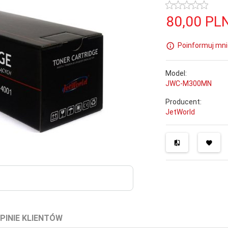
80,
00
PL
Poinformuj mni
Model:
JWC-M300MN
Producent:
JetWorld
PINIE KLIENTÓW