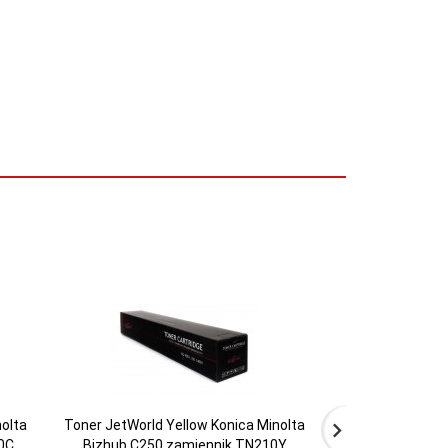
olta
Toner JetWorld Yellow Konica Minolta
Toner JetWorld B
0C
Bizhub C250 zamiennik TN210Y
Bizhub C250 