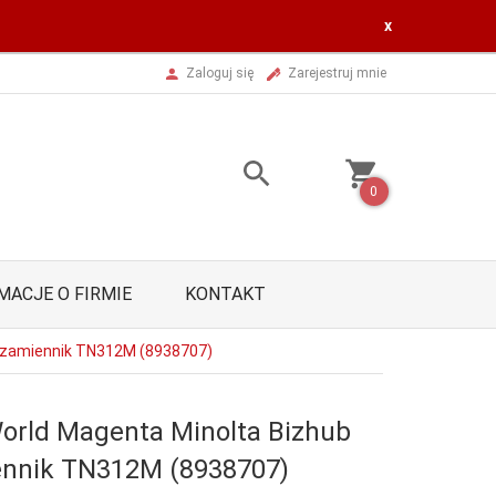
x
Zaloguj się
Zarejestruj mnie
0
MACJE O FIRMIE
KONTAKT
0 zamiennik TN312M (8938707)
orld Magenta Minolta Bizhub
ennik TN312M (8938707)