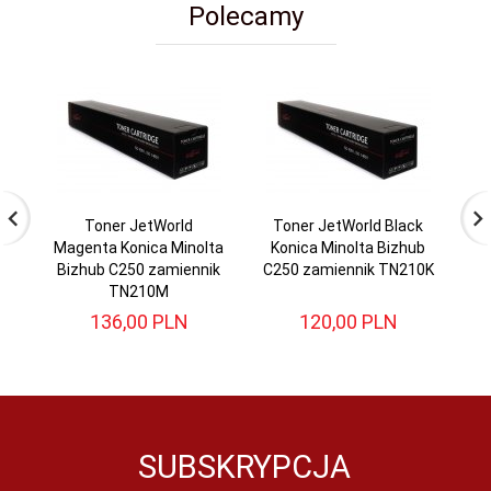
Polecamy
Toner JetWorld
Toner JetWorld Black
T
Magenta Konica Minolta
Konica Minolta Bizhub
Mi
Bizhub C250 zamiennik
C250 zamiennik TN210K
(2
TN210M
T
136,
00
PLN
120,
00
PLN
SUBSKRYPCJA