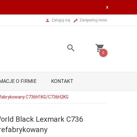
x
Zaloguj się
Zarejestruj mnie
0
MACJE O FIRMIE
KONTAKT
refabrykowany C736H1KG/C736H2KG
orld Black Lexmark C736
refabrykowany