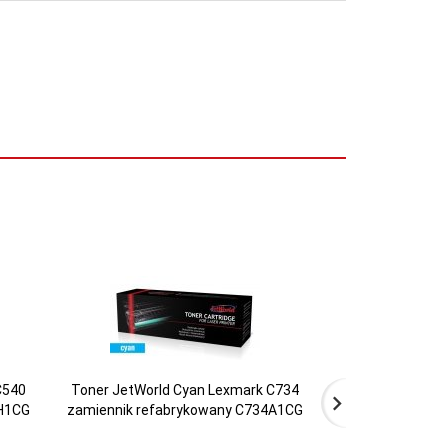
C540
Toner JetWorld Cyan Lexmark C734
Toner JetWorld 
H1CG
zamiennik refabrykowany C734A1CG
zamiennik refa