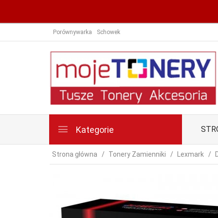
Porównywarka
Schowek
Kategorie
STR
Strona główna
Tonery Zamienniki
Lexmark