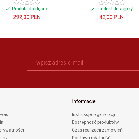
Produkt dostępny!
Produkt dostępny!
292,
00
PLN
42,
00
PLN
-- wpisz adres e-mail --
Informacje
ować
Instrukcje regeneracji
in
Dostępność produktów
 prywatności
Czas realizacji zamówień
rony
Dostawa i płatność