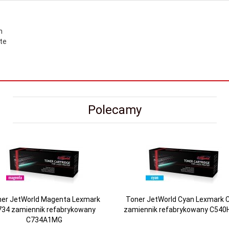
n
te
Polecamy
er JetWorld Magenta Lexmark
Toner JetWorld Cyan Lexmark 
734 zamiennik refabrykowany
zamiennik refabrykowany C540
C734A1MG