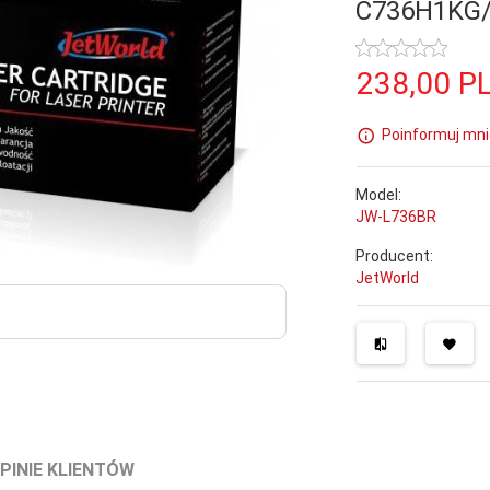
C736H1KG
238,
00
P
Poinformuj mni
Model:
JW-L736BR
Producent:
JetWorld
PINIE KLIENTÓW