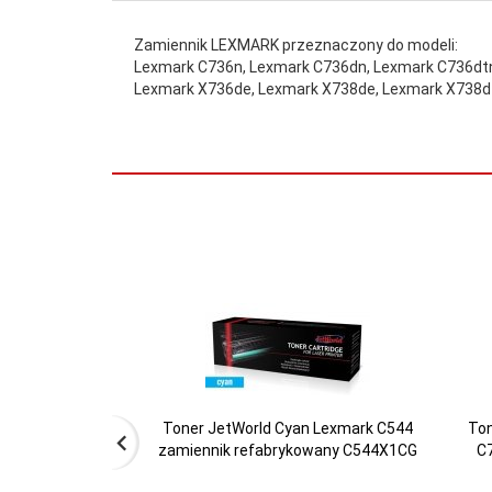
Zamiennik LEXMARK przeznaczony do modeli:
Lexmark C736n, Lexmark C736dn, Lexmark C736dt
Lexmark X736de, Lexmark X738de, Lexmark X738d
Kolor:
Black
Rodzaj:
Kolorowa
Wydajność:
12000
Toner JetWorld Cyan Lexmark C544
Ton
zamiennik refabrykowany C544X1CG
C