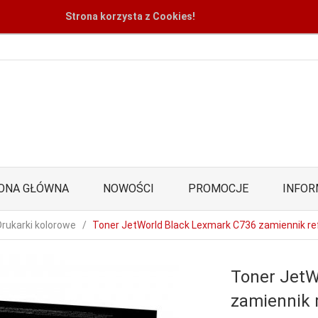
Strona korzysta z Cookies!
ONA GŁÓWNA
NOWOŚCI
PROMOCJE
INFOR
Drukarki kolorowe
Toner JetWorld Black Lexmark C736 zamiennik 
Toner JetW
zamiennik 