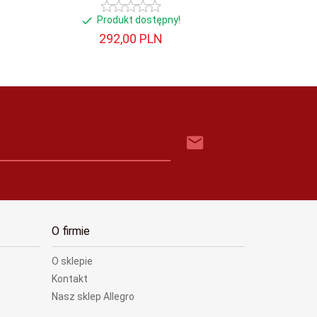
Produkt dostępny!
Produ
292,
00
PLN
292,
O firmie
O sklepie
Kontakt
Nasz sklep Allegro