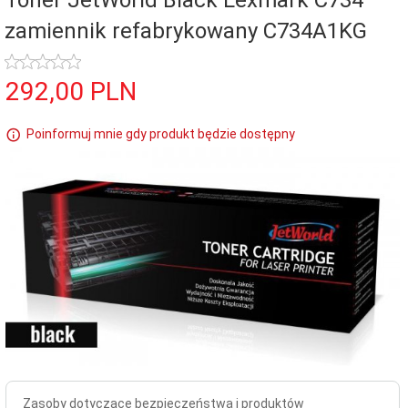
Toner JetWorld Black Lexmark C734
zamiennik refabrykowany C734A1KG
292,
00
PLN
Poinformuj mnie gdy produkt będzie dostępny
Zasoby dotyczące bezpieczeństwa i produktów