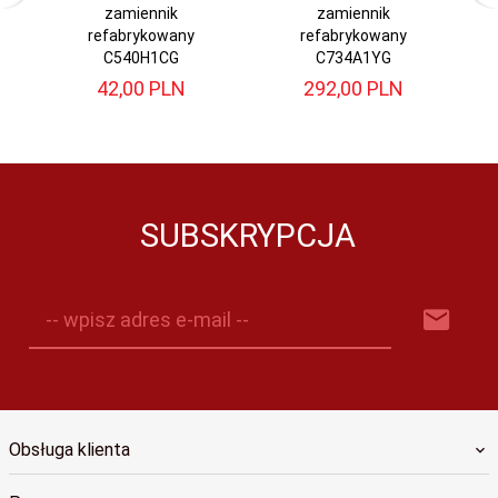
zamiennik
zamiennik
refabrykowany
refabrykowany
C540H1CG
C734A1YG
42,
00
PLN
292,
00
PLN
SUBSKRYPCJA
-- wpisz adres e-mail --
Obsługa klienta