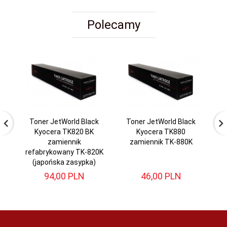
Polecamy
Toner JetWorld Black
Toner JetWorld Black
T
Kyocera TK820 BK
Kyocera TK880
Ky
zamiennik
zamiennik TK-880K
za
refabrykowany TK-820K
(japońska zasypka)
94,
00
PLN
46,
00
PLN