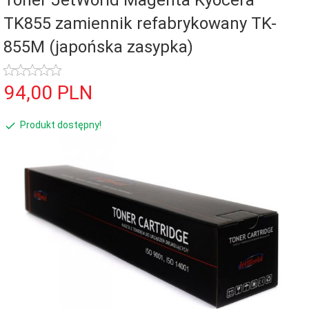
Toner JetWorld Magenta Kyocera
TK855 zamiennik refabrykowany TK-
855M (japońska zasypka)
94,
00
PLN
Produkt dostępny!