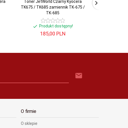
era
Toner JetWorld Czarny Kyocera
Toner JetWorl
TK675 / TK685 zamiennik TK-675 /
TK4105 zam
TK-685
Produkt dostępny!
Produ
185,
00
PLN
142,
O firmie
O sklepie