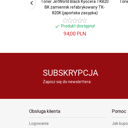
Toner JetWorld Black Kyocera TK820
Tone
BK zamiennik refabrykowany TK-
820K (japońska zasypka)
Produkt dostępny!
94,
00
PLN
SUBSKRYPCJA
Zapisz się do newslettera:
Obsługa klienta
Pomoc
Logowanie
Jak kup