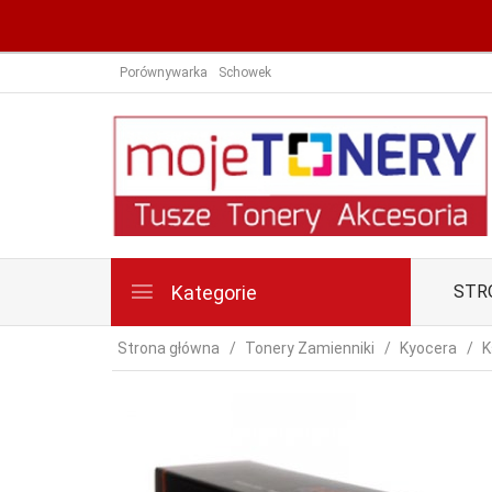
Porównywarka
Schowek
Kategorie
STR
Strona główna
Tonery Zamienniki
Kyocera
K