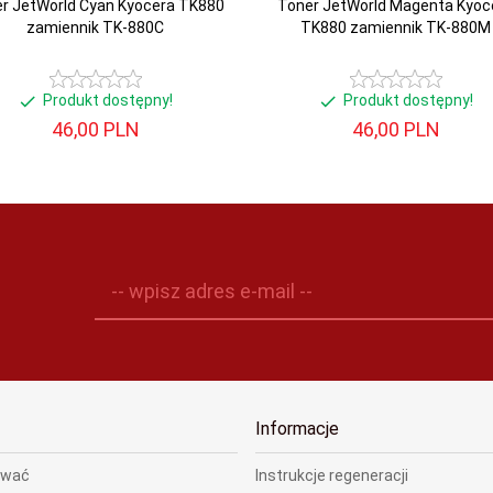
r JetWorld Cyan Kyocera TK880
Toner JetWorld Magenta Kyoc
zamiennik TK-880C
TK880 zamiennik TK-880M
Produkt dostępny!
Produkt dostępny!
46,
00
PLN
46,
00
PLN
-- wpisz adres e-mail --
Informacje
ować
Instrukcje regeneracji