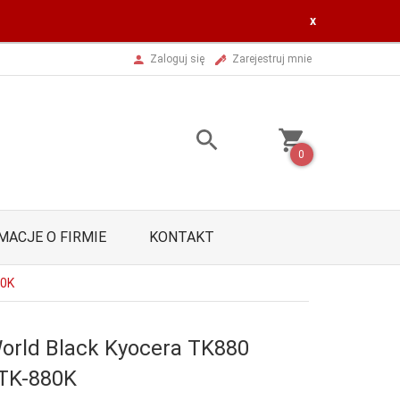
x
Zaloguj się
Zarejestruj mnie
0
MACJE O FIRMIE
KONTAKT
80K
orld Black Kyocera TK880
 TK-880K