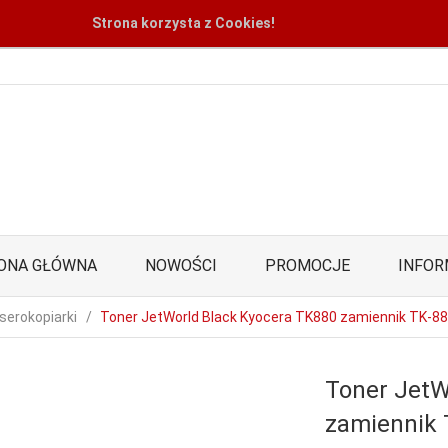
Strona korzysta z Cookies!
ONA GŁÓWNA
NOWOŚCI
PROMOCJE
INFOR
serokopiarki
Toner JetWorld Black Kyocera TK880 zamiennik TK-8
Toner JetW
zamiennik