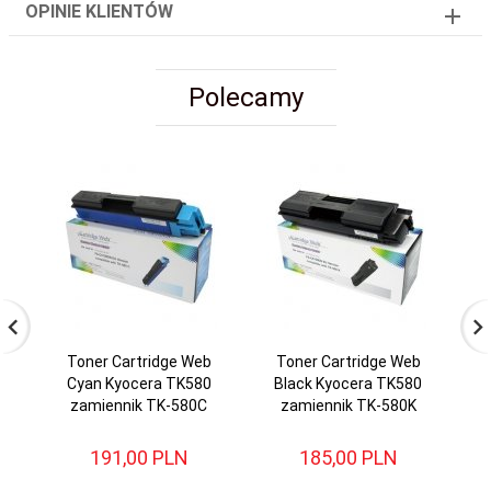
OPINIE KLIENTÓW
Polecamy
Toner Cartridge Web
Toner Cartridge Web
T
Cyan Kyocera TK580
Black Kyocera TK580
zamiennik TK-580C
zamiennik TK-580K
re
191,
00
PLN
185,
00
PLN