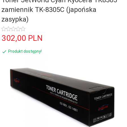
Toner JetWorld Cyan Kyocera TK8305
zamiennik TK-8305C (japońska
zasypka)
302,
00
PLN
Produkt dostępny!