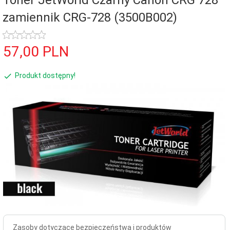
Toner JetWorld Czarny Canon CRG 728
zamiennik CRG-728 (3500B002)
57,
00
PLN
Produkt dostępny!
Zasoby dotyczące bezpieczeństwa i produktów