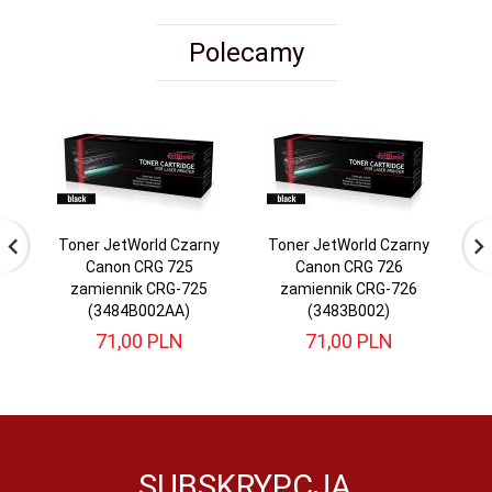
Polecamy
Toner JetWorld Czarny
Toner JetWorld Czarny
T
Canon CRG 725
Canon CRG 726
zamiennik CRG-725
zamiennik CRG-726
(3484B002AA)
(3483B002)
71,
00
PLN
71,
00
PLN
SUBSKRYPCJA