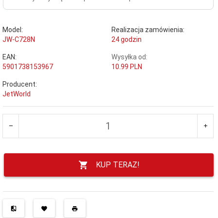
Model:
Realizacja zamówienia:
JW-C728N
24 godzin
EAN:
Wysyłka od:
5901738153967
10.99 PLN
Producent:
JetWorld
KUP TERAZ!