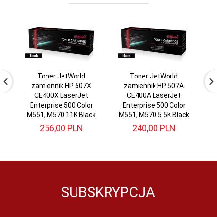
Toner JetWorld
Toner JetWorld
zamiennik HP 507X
zamiennik HP 507A
CE400X LaserJet
CE400A LaserJet
C
Enterprise 500 Color
Enterprise 500 Color
M551, M570 11K Black
M551, M570 5.5K Black
256,
00
PLN
240,
00
PLN
SUBSKRYPCJA