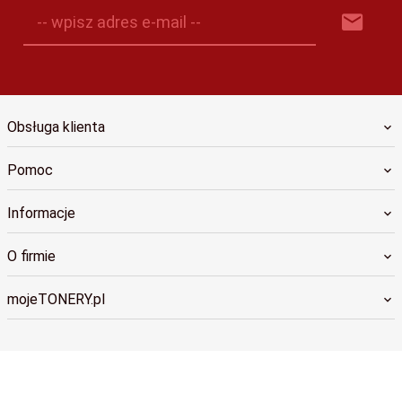
-- wpisz adres e-mail --
Obsługa klienta
Pomoc
Informacje
O firmie
mojeTONERY.pl