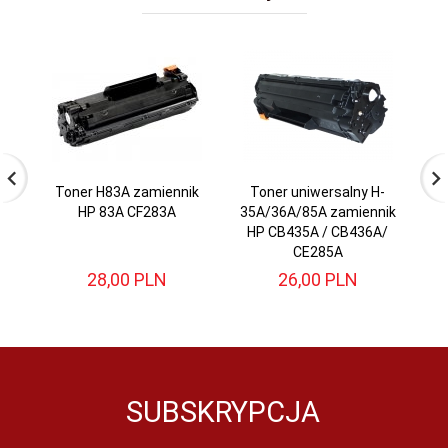
Toner H83A zamiennik
Toner uniwersalny H-
To
HP 83A CF283A
35A/36A/85A zamiennik
HP CB435A / CB436A/
CE285A
28,
00
PLN
26,
00
PLN
SUBSKRYPCJA