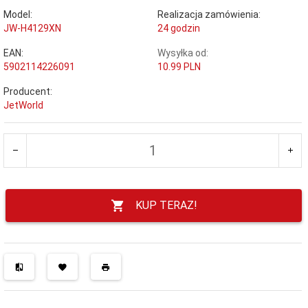
Model:
Realizacja zamówienia:
JW-H4129XN
24 godzin
EAN:
Wysyłka od:
5902114226091
10.99 PLN
Producent:
JetWorld
KUP TERAZ!