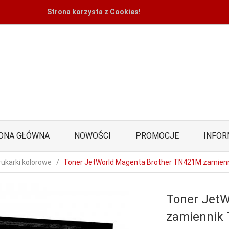
Strona korzysta z Cookies!
ONA GŁÓWNA
NOWOŚCI
PROMOCJE
INFOR
rukarki kolorowe
Toner JetWorld Magenta Brother TN421M zamien
Toner Jet
zamiennik