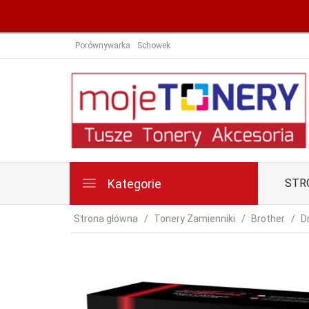
Porównywarka
Schowek
Kategorie
STR
Strona główna
Tonery Zamienniki
Brother
D