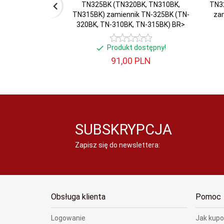
TN325BK (TN320BK, TN310BK,
TN3
TN315BK) zamiennik TN-325BK (TN-
za
320BK, TN-310BK, TN-315BK) BR>
Produkt dostępny!
91,
00
PLN
SUBSKRYPCJA
Zapisz się do newslettera:
Obsługa klienta
Pomoc
Logowanie
Jak kup