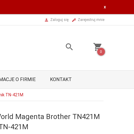
x
Zaloguj się
Zarejestruj mnie
0
MACJE O FIRMIE
KONTAKT
nik TN-421M
World Magenta Brother TN421M
 TN-421M