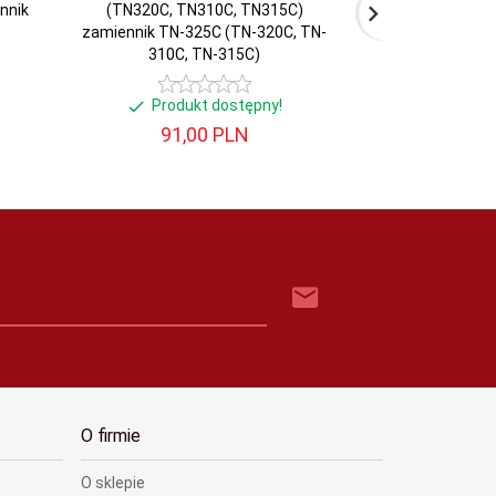
nnik
(TN320C, TN310C, TN315C)
TN325M (TN
zamiennik TN-325C (TN-320C, TN-
TN315M) zamie
310C, TN-315C)
320M, TN-3
Produkt dostępny!
Produ
91,
00
PLN
91,
O firmie
O sklepie