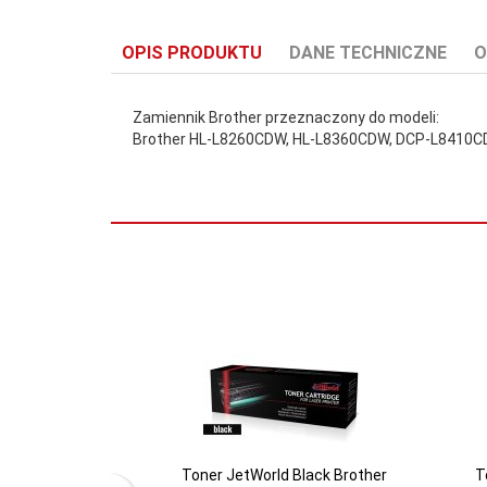
OPIS PRODUKTU
DANE TECHNICZNE
O
Zamiennik Brother przeznaczony do modeli:
Brother HL-L8260CDW, HL-L8360CDW, DCP-L8410
Kolor:
Magenta
Rodzaj:
Kolorowa
Wydajność:
1800
Toner JetWorld Black Brother
T