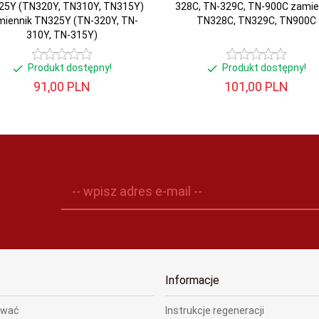
25Y (TN320Y, TN310Y, TN315Y)
328C, TN-329C, TN-900C zamie
miennik TN325Y (TN-320Y, TN-
TN328C, TN329C, TN900C
310Y, TN-315Y)
Produkt dostępny!
Produkt dostępny!
91,
00
PLN
101,
00
PLN
-- wpisz adres e-mail --
Informacje
ować
Instrukcje regeneracji