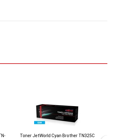
TN-
Toner JetWorld Cyan Brother TN325C
Toner JetWorl