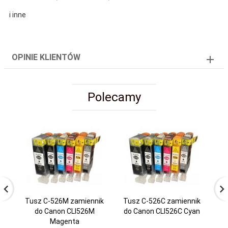
i inne
OPINIE KLIENTÓW
Polecamy
Tusz C-526M zamiennik
Tusz C-526C zamiennik
Tu
do Canon CLI526M
do Canon CLI526C Cyan
do
Magenta