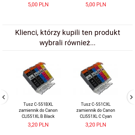
5,
00
PLN
5,
00
PLN
Klienci, którzy kupili ten produkt
wybrali również...
Tusz C-551BXL
Tusz C-551CXL
zamiennik do Canon
zamiennik do Canon
CLI551XL B Black
CLI551XL C Cyan
3,
20
PLN
3,
20
PLN