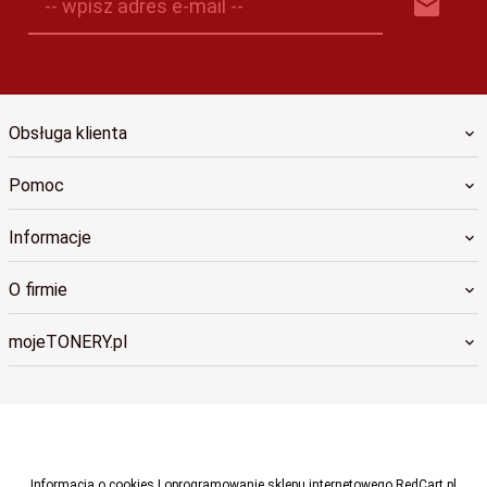
-- wpisz adres e-mail --
Obsługa klienta
Pomoc
Informacje
O firmie
mojeTONERY.pl
biuro@cdruku.pl
Informacja o cookies
|
oprogramowanie sklepu internetowego
RedCart.pl