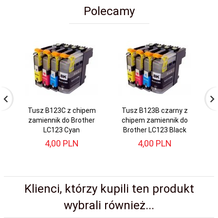
Polecamy
Tusz B123C z chipem
Tusz B123B czarny z
T
zamiennik do Brother
chipem zamiennik do
c
LC123 Cyan
Brother LC123 Black
4,
00
PLN
4,
00
PLN
Klienci, którzy kupili ten produkt
wybrali również...