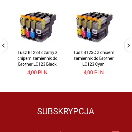
Tusz B123B czarny z
Tusz B123C z chipem
T
chipem zamiennik do
zamiennik do Brother
z
Brother LC123 Black
LC123 Cyan
4,
00
PLN
4,
00
PLN
SUBSKRYPCJA