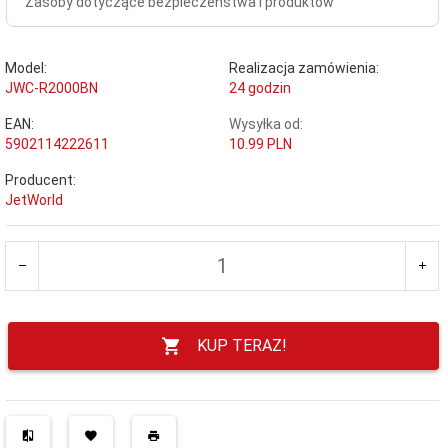
Zasoby dotyczące bezpieczeństwa i produktów
Model:
Realizacja zamówienia:
JWC-R2000BN
24 godzin
EAN:
Wysyłka od:
5902114222611
10.99 PLN
Producent:
JetWorld
KUP TERAZ!