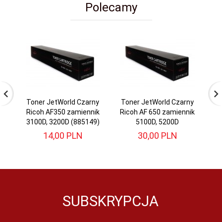
Polecamy
Toner JetWorld Czarny
Toner JetWorld Czarny
T
Ricoh AF350 zamiennik
Ricoh AF 650 zamiennik
Ri
3100D, 3200D (885149)
5100D, 5200D
14,
00
PLN
30,
00
PLN
SUBSKRYPCJA