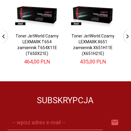
Toner JetWorld Czarny
Toner JetWorld Czarny
T
LEXMARK T654
LEXMARK X651
zamiennik T654X11E
zamiennik X651H11E
z
(T650X21E)
(X651H21E)
X
464,
00
PLN
435,
00
PLN
SUBSKRYPCJA
-- wpisz adres e-mail --