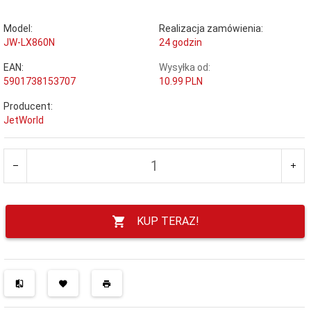
Model:
Realizacja zamówienia:
JW-LX860N
24 godzin
EAN:
Wysyłka od:
5901738153707
10.99 PLN
Producent:
JetWorld
KUP TERAZ!