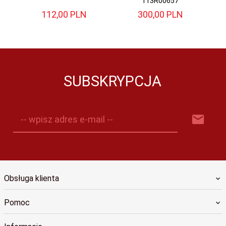
113R00657
112,
00
PLN
300,
00
PLN
SUBSKRYPCJA
-- wpisz adres e-mail --
Obsługa klienta
Pomoc