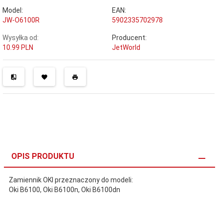
Model:
EAN:
JW-O6100R
5902335702978
Wysyłka od:
Producent:
10.99 PLN
JetWorld
OPIS PRODUKTU
Zamiennik OKI przeznaczony do modeli:
Oki B6100, Oki B6100n, Oki B6100dn