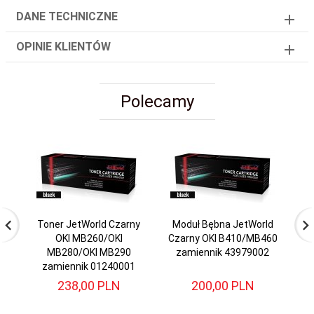
DANE TECHNICZNE
OPINIE KLIENTÓW
Polecamy
Toner JetWorld Czarny
Moduł Bębna JetWorld
T
OKI MB260/OKI
Czarny OKI B410/MB460
MB280/OKI MB290
zamiennik 43979002
zamiennik 01240001
238,
00
PLN
200,
00
PLN